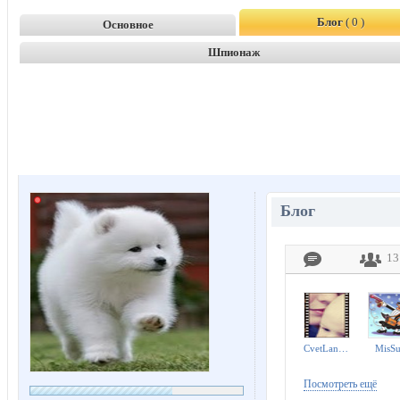
Блог
( 0 )
Основное
Шпионаж
Блог
13
CvetLanka127
MisSu
Посмотреть ещё