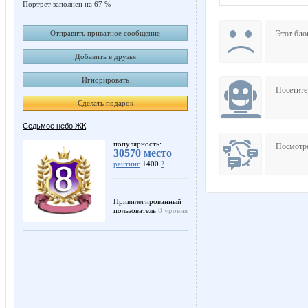
Портрет заполнен на 67 %
Коряба
Отправить приватное сообщение
Этот бло
Добавить в друзья
Игнорировать
Посетит
Сделать подарок
Седьмое небо ЖК
популярность:
Посмотре
30570 место
рейтинг
1400
?
Привилегированный
пользователь
8 уровня