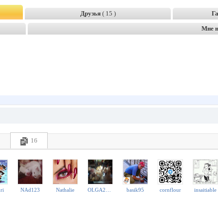
Друзья
( 15 )
Га
Мне 
16
ri
NAd123
Nathalie
OLGA2202
basik95
cornflour
insaitiable