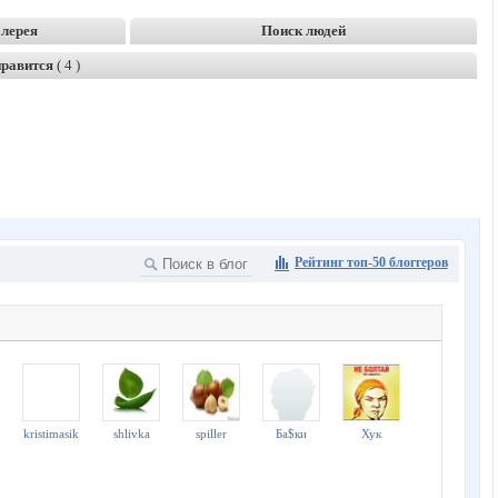
лерея
Поиск людей
нравится
( 4 )
Рейтинг топ-50 блоггеров
kristimasik
shlivka
spiller
Ба$ки
Хук