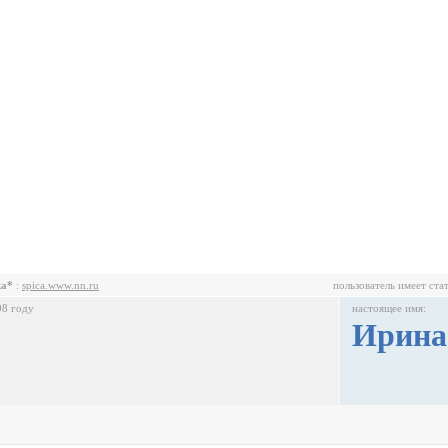
ка*
:
spica.www.nn.ru
пользователь имеет ста
08 году
настоящее имя:
Ирина