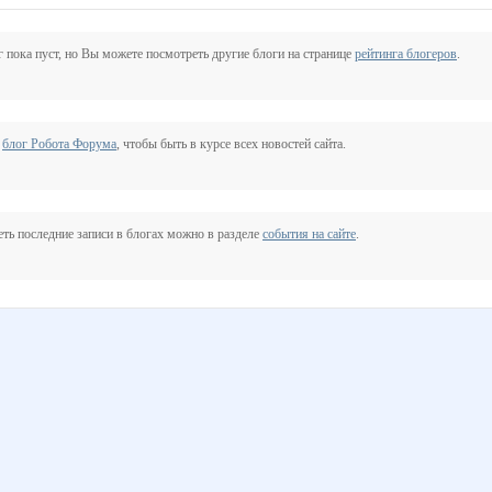
Ручки Сестричка
Весна29.04
г пока пуст, но Вы можете посмотреть другие блоги на странице
рейтинга блогеров
.
е
блог Робота Форума
, чтобы быть в курсе всех новостей сайта.
ть последние записи в блогах можно в разделе
события на сайте
.